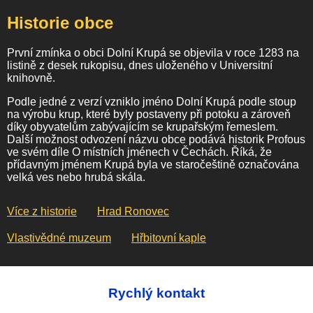
Historie obce
První zmínka o obci Dolní Krupá se objevila v roce 1283 na
listině z desek rukopisu, dnes uloženého v Universitní
knihovně.
Podle jedné z verzí vzniklo jméno Dolní Krupá podle stoup
na výrobu krup, které byly postaveny při potoku a zároveň
díky obyvatelům zabývajícím se krupařským řemeslem.
Další možnost odvození názvu obce podává historik Profous
ve svém díle O místních jménech v Čechách. Říká, že
přídavným jménem Krupá byla ve staročeštině označována
velká ves nebo hrubá skála.
Více z historie
Hrad Ronovec
Vlastivědné muzeum
Hřbitovní kaple
Rychlý kontakt