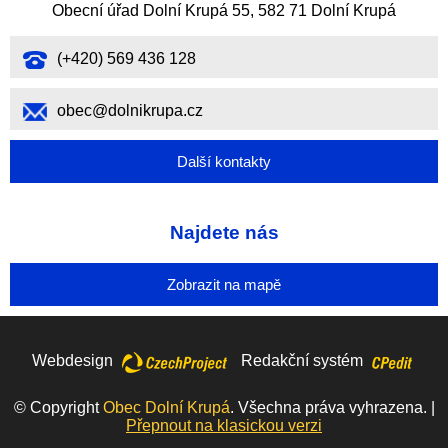
Obecní úřad Dolní Krupá 55, 582 71 Dolní Krupá
(+420) 569 436 128
obec@dolnikrupa.cz
Další kontakty
Najdete nás
Zobrazit na mapě
Webdesign
Redakční systém
© Copyright
Obec Dolní Krupá
. Všechna práva vyhrazena. |
Přepnout na klasickou verzi