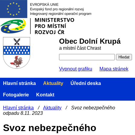
Obec Dolní Krupá
a místní část Chrast
Vypnout grafiku
Mapa stránek
Hlavní stránka
Aktuality
Úřední deska
Fotogalerie
Kontakt
Hlavní stránka
/
Aktuality
/
Svoz nebezpečného
odpadu 8.11. 2023
Svoz nebezpečného